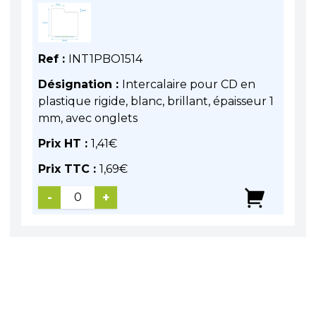
Ref :
INT1PBO1514
Désignation :
Intercalaire pour CD en
plastique rigide, blanc, brillant, épaisseur 1
mm, avec onglets
Prix HT :
1,41
€
Prix TTC :
1,69
€
-
+