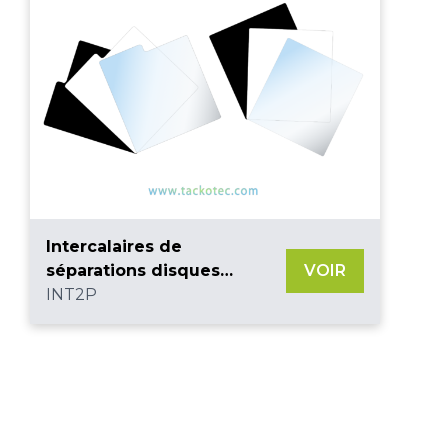
Intercalaires de
séparations disques
VOIR
vinyles 33T pour bacs
INT2P