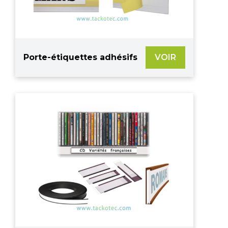
Porte-étiquettes adhésifs
VOIR