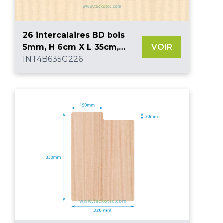
26 intercalaires BD bois
5mm, H 6cm X L 35cm,
VOIR
gravure 1 lettre 2 faces
INT4B635G226