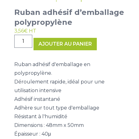
Ruban adhésif d’emballage
polypropylène
3,56
€
HT
quantité
AJOUTER AU PANIER
de
Ruban
adhésif
Ruban adhésif d'emballage en
d'emballage
polypropylène.
polypropylène
Déroulement rapide, idéal pour une
utilisation intensive
Adhésif instantané
Adhère sur tout type d'emballage
Résistant à l'humidité
Dimensions : 48mm x 50mm
Épaisseur : 40
μ