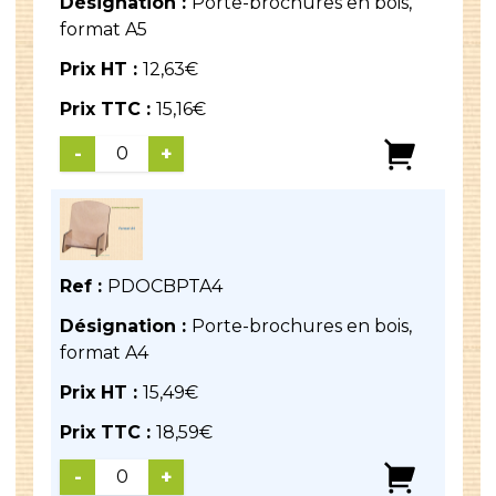
Désignation :
Porte-brochures en bois,
format A5
Prix HT :
12,63
€
Prix TTC :
15,16
€
-
+
Ref :
PDOCBPTA4
Désignation :
Porte-brochures en bois,
format A4
Prix HT :
15,49
€
Prix TTC :
18,59
€
-
+