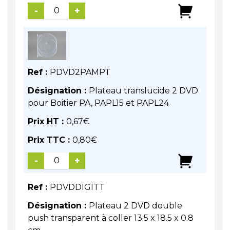
-
+
Ref :
PDVD2PAMPT
Désignation :
Plateau translucide 2 DVD
pour Boitier PA, PAPL15 et PAPL24
Prix HT :
0,67
€
Prix TTC :
0,80
€
-
+
Ref :
PDVDDIGITT
Désignation :
Plateau 2 DVD double
push transparent à coller 13.5 x 18.5 x 0.8