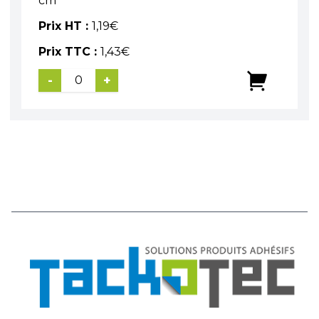
cm
Prix HT :
1,19
€
Prix TTC :
1,43
€
-
+