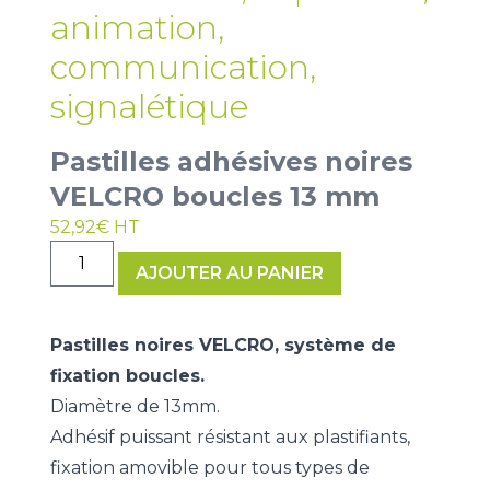
animation,
communication,
signalétique
Pastilles adhésives noires
VELCRO boucles 13 mm
52,92
€
HT
quantité
AJOUTER AU PANIER
de
Pastilles
adhésives
Pastilles noires VELCRO, système de
noires
fixation boucles.
VELCRO
Diamètre de 13mm.
boucles
13
Adhésif puissant résistant aux plastifiants,
mm
fixation amovible pour tous types de