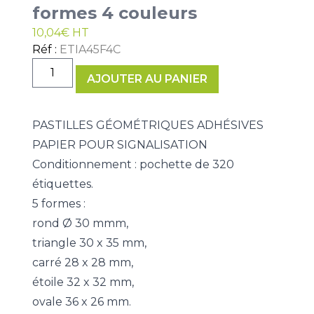
formes 4 couleurs
10,04
€
HT
Réf :
ETIA45F4C
quantité
AJOUTER AU PANIER
de
Pastilles
géométriques
PASTILLES GÉOMÉTRIQUES ADHÉSIVES
5
PAPIER POUR SIGNALISATION
formes
Conditionnement : pochette de 320
4
couleurs
étiquettes.
5 formes :
rond Ø 30 mmm,
triangle 30 x 35 mm,
carré 28 x 28 mm,
étoile 32 x 32 mm,
ovale 36 x 26 mm.