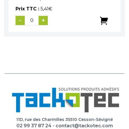
Prix TTC :
5,41
€
-
+
11D, rue des Charmilles 35510 Cesson-Sévigné
02 99 37 87 24
-
contact@tackotec.com