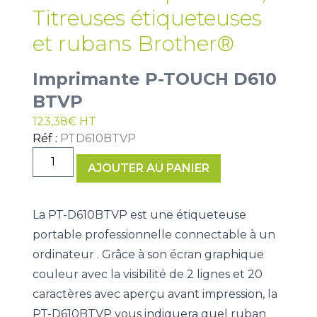
Titreuses étiqueteuses
et rubans Brother®
Imprimante P-TOUCH D610
BTVP
123,38
€
HT
Réf :
PTD610BTVP
quantité
AJOUTER AU PANIER
de
Imprimante
P-
La PT-D610BTVP est une étiqueteuse
TOUCH
portable professionnelle connectable à un
D610
ordinateur . Grâce à son écran graphique
BTVP
couleur avec la visibilité de 2 lignes et 20
caractères avec aperçu avant impression, la
PT-D610BTVP vous indiquera quel ruban