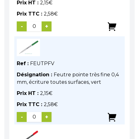
Prix HT :
2,15
€
Prix TTC :
2,58
€
-
+
Ref :
FEUTPFV
Désignation :
Feutre pointe très fine 0,4
mm, écriture toutes surfaces, vert
Prix HT :
2,15
€
Prix TTC :
2,58
€
-
+