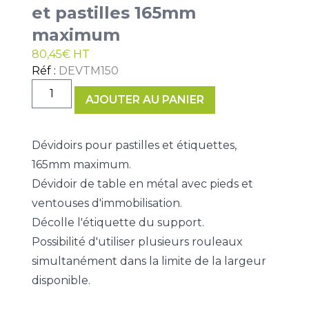
et pastilles 165mm
maximum
80,45
€
HT
Réf :
DEVTM150
quantité
AJOUTER AU PANIER
de
Dévidoirs
pour
Dévidoirs pour pastilles et étiquettes,
étiquettes
165mm maximum.
et
Dévidoir de table en métal avec pieds et
pastilles
165mm
ventouses d'immobilisation.
maximum
Décolle l'étiquette du support.
Possibilité d'utiliser plusieurs rouleaux
simultanément dans la limite de la largeur
disponible.