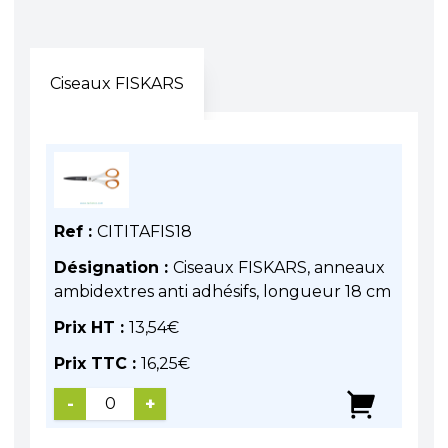
Ciseaux FISKARS
Ref :
CITITAFIS18
Désignation :
Ciseaux FISKARS, anneaux
ambidextres anti adhésifs, longueur 18 cm
Prix HT :
13,54
€
Prix TTC :
16,25
€
-
+