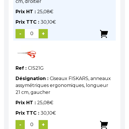
cm, droitier
Prix HT :
25,08
€
Prix TTC :
30,10
€
-
+
Ref :
CIS21G
Désignation :
Ciseaux FISKARS, anneaux
assymétriques ergonomiques, longueur
21 cm, gaucher
Prix HT :
25,08
€
Prix TTC :
30,10
€
-
+