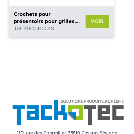
Crochets pour
présentoirs pour grilles,
VOIR
lot de 10
TACKROCHCC40
11D, rue des Charmilles 35510 Cesson-Sévigné