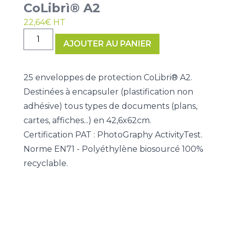
CoLibrì® A2
22,64
€
HT
quantité
AJOUTER AU PANIER
de
25
enveloppes
25 enveloppes de protection CoLibri® A2.
de
Destinées à encapsuler (plastification non
protection
adhésive) tous types de documents (plans,
pour
affiches
cartes, affiches...) en 42,6x62cm.
CoLibrì®
Certification PAT : PhotoGraphy ActivityTest.
A2
Norme EN71 - Polyéthylène biosourcé 100%
recyclable.