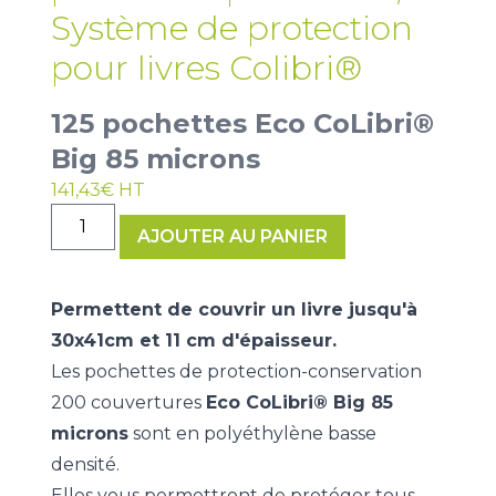
Système de protection
pour livres Colibri®
125 pochettes Eco CoLibri®
Big 85 microns
141,43
€
HT
quantité
AJOUTER AU PANIER
de
125
pochettes
Permettent de couvrir un livre jusqu'à
Eco
30x41cm et 11 cm d'épaisseur.
CoLibri®
Les pochettes de protection-conservation
Big
85
200 couvertures
Eco CoLibri® Big 85
microns
microns
sont en polyéthylène basse
densité.
Elles vous permettront de protéger tous